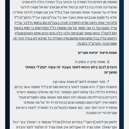
מאומה מן החרם וכל המודה בו ככופר בכל התורה כולה ולא מצינו
שהצריכה תורה בה בדיקה וביטול אלא שבארץ ישראל מצוה לרדוף
אחריה עד שנאבד אותה מארצנו אבל בח"ל אין אנו מצווין לרדוף אחריה
אלא כל מקום שנכבוש אותו נאבד את כל עכו"ם שבו עכ"ל הרמב"ם ז"ל.
מ"מ הרי אתה רואה שלא החמירה תורה בעכו"ם כמו בחמץ הילכך עדיין
צריך טעם ועל כן אני סומך על מה שאמרו רז"ל במדרשות כי חמץ בפסח
רמז ליצה"ר והוא שאור שבעיסה ולכן כלה גרש יגרש אותו האדם מעליו
ויחפש עליו בכל מחבואות מחשבותיו ואפילו כל שהוא לא בטיל והרי זה
אמת ונכון. והנלע"ד כתבתי:
מצות סיפור יציאת מצרים
שמות פרק יג פסוק ח
וְהִגַּדְתָּ֣ לְבִנְךָ֔ בַּיּ֥וֹם הַה֖וּא לֵאמֹ֑ר בַּעֲב֣וּר זֶ֗ה עָשָׂ֤ה יְקֹוָק֙ לִ֔י בְּצֵאתִ֖י
מִמִּצְרָֽיִם:
ספר המצוות לרמב"ם מצות עשה קנז
והמצוה הקנ"ז: היא שצונו לספר ביציאת מצרים בליל חמשה עשר בניסן
בתחלת הלילה כפי צחות לשון המספר. וכל מה שיוסיף במאמר ויאריך
הדברים בהגדלת מה שעשה לנו השם ומה שעשו עמנו המצרים מעול
וחמס ואיך לקח השם נקמתנו מהם ובהודות לו ית' על מה שגמלנו
מחסדיו יהיה יותר טוב. כמו שאמרו (הגש"פ) כל המאריך לספר ביציאת
מצרים הרי זה משובח.
ולשון מכילתא [דרשב"י במדרש הגדול] מכלל שנאמר כי ישאלך בנך יכול
אם ישאלך אתה מגיד לו ואם לאו אין אתה מגיד לו תלמוד לומר והגדת