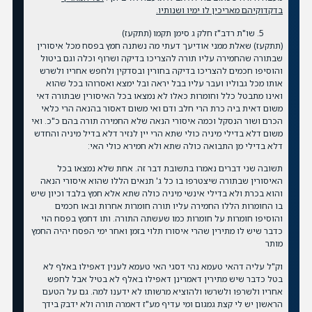
בדקדוקיהם מאריכין לו ימיו ושנותיו.
שו"ת רדב"ז חלק ג סימן תקמו (תתקעז)
(תתקעז) שאלת ממני אודיעך דעתי מה נשתנה חמץ בפסח מכל איסורין
שבתורה שהחמירה עליו תורה להצריכו בדיקה ושרוף וכלה וגם ביטול
והוסיפו חכמים להצריכו בדיקה בחורין ובסדקין ולחפש אחריו ולשרש
אותו מכל גבוליו ועבר עליו בבל יראה ובל ימצא ואסרוהו בכל שהוא
ואינו מתבטל כלל וחומרות כאלו לא נמצאו בכל האיסורין שבתורה דאי
משום דאית ביה כרת הרי חלב ודם ואי משום דאסור בהנאה הרי כלאי
הכרם ושור הנסקל וכמה איסורי הנאה שלא החמירה תורה בהם כ"כ. ואי
משום דלא בדילי מיניה כולי שתא הרי יין לנזיר דלא בדיל מיניה והחדש
דלא בדילי מן התבואה כולה שתא ולא חמירא כולי האי:
תשובה שני דברים נאמרו בתשובת דבר זה. אחת שלא נמצאו בכל
האיסורין שבתורה שיצטרפו בו כל ג' תנאים הללו שהוא איסורי הנאה
והוא בכרת ולא בדילי אינשי מיניה כולה שתא אלא חמץ בלבד וכיון שיש
בו החומרות הללו החמירה עליו תורה חומרות אחרות ובאו חכמים
והוסיפו חומרות על חומרות כמו שעשתה התורה. ותו דחמץ בפסח הוי
כדבר שיש לו מתירין שהרי איסורו תלוי בזמן ואחר ימי הפסח יהיה החמץ
מותר
וק"ל עליה דהאי טעמא נהי דסגי האי טעמא לענין דאפילו באלף לא
בטל כדבר שיש מתירין דאמרינן דאפילו באלף לא בטיל אבל לחפש
אחריו ולשרפו ולשרשו ולהוציא מרשותו לא ידענו למה. גם על הטעם
הראשון יש לי קצת גמגום ומי עדיף מע"ז דאמרה תורה ולא ידבק בידך