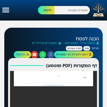
חיפוש
הכנה לפסח
הועלה על ידי: עקיבא כהנא
האם נדרש קרדיט? לא
תגיות:
פסח
תורה שבכתב
לחצו להורדת דף המקורות
הדפסה
דף המקורות (PDF מוטמע)