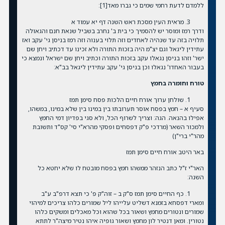
ללמדם לדעת רחמי שמים כי גברו מאד
[1]
:
מראית העין מסכת ראש השנה דף יא עמוד א
ודרך רמז ומוסר יש להסמיך כי בית ב' נחרב בשביל שנאת חנם והגאולה
תלויה בזה עד שנהיה לאחדים וזה תלוי בענוה וזה רמז בניסן גי' עקב ואז
עתידין ליגאל וגם יצ"מ היה בזכות התורה ולא זכינו עד דכתיב ויחן שם
ישר' וזהו בניסן נגאלו עקב בזכות התורה וכתיב ויחן שם ישראל ונמצא כי
בעבור האחדו' נגאלו וכן בניסן גי' עקב עתידין ליגאל בב"א:
טורח וחומרה בחמץ
שולחן ערוך אורח חיים הלכות פסח סימן תמז
סעיף א – חמץ בפסח אוסר תערובתו בין במינו בין שלא במינו, במשהו,
אפילו בהנאה. הגה: וצריך לשרוף הכל, ולא סגי בפדיון דמי החמץ
ולמכור השאר (מרדכי פ"ק דפסחים ופסקי מהרא"י סי' קס"ד ותשובת
מהר"י ברי"ן)
באר היטב אורח חיים סימן תמז
האר"י ז"ל כתב הנזהר ממשהו חמץ בפסח מובטח לו שלא יחטא כל
השנה:
כף החיים סימן תמז ס"ק ב – זוה"ק פ' כי תצא דרפ"ב ע"ב
ומארי דפסחא בזמנא דשליט עלייהו ליל שמורים כלהו צריכים למיהוי
שמורים ונטורים מחמץ ושאור בכל שהוא וכל מאכלים ומשקים כלהו
נטורין. ומאן דנטיר לון מחמץ ושאור גופיה איהו נטיר מיצה"ר לתתא