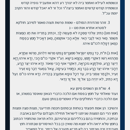
ונשמתא לעילא ואתמר ביה לא יגורך רע דהא אתעביד גופיה קודש
ונשמתיה קודש קדשים ואתמר ביצה"ר וכל זר לא יאכל קודש והזר הקרב
יומת עכ"ל.
זוהר מהדורת הסולם – שמות פרשת תצוה מאמר למיהב חולקא
לסטרא אחרא אות מט – נ
[אות מט] כְּתִיב אֱלֹהֵי מַסֵּכָה לֹא תַעֲשֶׂה לָּךְ, וּכְתִיב בַּתְרֵיהּ אֶת חַג הַמַּצוֹת
תִּשְׁמֹר. מַאי הַאי לְגַבֵּי הַאי. אֶלָּא הָכִי אוּקְמוּהָ, מַאן דְּאָכִיל חָמֵץ בְּפֶסַח
כְּמַאן דְּפָלַח לכו"ם אִיהוּ.
[אות נ] ת"ח, כַּד נָפְקוּ יִשְׂרָאֵל מִמִּצְרָיִם נָפְקוּ מֵרְשׁוּ דִּלְהוֹן, מֵרְשׁוּ אַחֲרָא,
מֵהַהוּא רְשׁוּ דְּאִקְרֵי חָמֵץ, נַהֲמָא בִּישָׁא. וְע"ד אִקְרֵי כו"ם הָכִי, וְדָא אִיהוּ רָזָא
דְּיֵצֶר הָרָע, פּוּלְחָנָא נוֹכְרָאָה, דְּאִקְרֵי אוּף הָכִי שְׂאוֹר. וְדָא אִיהוּ יֵצֶר הָרָע,
דְּהָכִי אִיהוּ יֵצֶר הָרָע בְּבַר נָשׁ, כְּחָמִיר בְּעִיסָה, עָאל בִּמְעוֹי דְּבַר נָשׁ זְעֵיר
זְעֵיר, וּלְבָתַר אַסְגֵּי בֵּיהּ, עַד דְּכָל גּוּפָא אִתְעֲרַב בַּהֲדֵיהּ. וְדָא אִיהוּ כו"ם. וְעַל
דָּא כְּתִיב, לֹא יִהְיֶה בְךָ אֵל זָר. אֵל זָר וַדַּאי.
שו"ת מן השמים סימן עא
ועוד שאלתי על חמץ בפסח אם הלכה כדברי הגאון שאוסר במשהו, או
אם הלכה כדברי החולקים עליו ואומרים בנותן טעם.
והשיבו: הן אמת חפצתי בטחות ובסתום חכמה תודיעני, מצות מצה ומצות
חמץ הרי הם המצות שניתנו לישראל תחילה וקבלום עליהם באהבה
ובחיבה, והחמירו בהם בכלליהם ובפרטיהם, הלא תראה שהחמיר הכתוב
בחמץ שלא יראה ולא ימצא מה שאין כן בכל האיסורים שבתורה חוץ
מעבודה זרה שכתוב בה לא תביא תועבה אל ביתך.
וכל המאריך