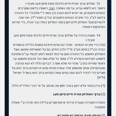
שולחן ערוך אורח חיים הלכות פסח סימן תעג סעיף ו
ויאמר: הא לחמא עניא, עד מה נשתנה.
הגה:
ויאמרו בלשון שמבינים
הנשים והקטנים, או יפרש להם הענין וכן עשה ר"י מלונדרי כל ההגדה
בלשון לע"ז, כדי שיבינו הנשים והקטנים. (כל בו ומהרי"ל). ואז יצוה
להסירם מעל השלחן ולהניחם בסוף השלחן כאלו כבר אכלו, כדי שיראו
התינוקות וישאלו.
משנה ברורה על שולחן ערוך אורח חיים הלכות פסח סימן תעג
סעיף ו
(סד) כדי שיבינו הנשים – שהרי גם נשים חייבות במצות הלילה ובאמירת
הגדה וכנ"ל בסימן תע"ב סי"ד ולכן החיוב גם על המשרתת שתשב אצל
השולחן ותשמע כל ההגדה ואם צריכות לצאת לחוץ לבשל עכ"פ מחויבת
לשמוע הקידוש וכשיגיע לר"ג אומר כל שלא אמר וכו' תכנוס ותשמע עד
לאחר שתיית כוס ב' שהרי מי שלא אמר ג' דברים הללו לא יצא ונוהגין
שגם קוראין אותן שתשמע סדר עשרה מכות שהביא הקדוש ברוך הוא על
מצרים כדי להגיד להם כמה נסים עשה הקדוש ברוך הוא בשביל ישראל
[ח"א]:
[1]
עיין בספר פלא יועץ בערך חמץ מה שכתב על פי דברי החיד"א הללו.
[2]
ערוך השולחן אורח חיים סימן תעג
התורה הקפידה שעניין זכירת יציאת מצרים בלילה הזה תהיה ע"י שאלה
ותשובה
[3]
מנחת חינוך פרשת בא מצוה כא