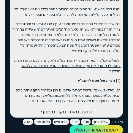
והנה לכאורה צ"ע על הר"מ דמונה המצוה לספר בליל ט"ו מאי מעליותא
דליל זה מכל הלילות הא מצוה להזכיר יצ"מ בכל יום ובכל לילה?
וגם א"ל דתמיד די בהרהור דכתיב תזכור עיין במגלה וכאן דכתיב והגדת
צריך הגדה בפה ז"א עשו"ת שאג"א ה' יצ"מ האריך לברר שאיי"ח בהרהור
ולומר דבכל יום די בהזכרת יצ"מ לחוד בלא סיפור וכאן צריך סיפור
הנסים ונפלאות שעשה עמנו השי"ת כנראה מהר"מ והרהמ"ח כאן ומס'
פסחים ע"ש דאפשר דגם בליל פסח יוצא בהזכרה לחוד ועפר"ח סי'
תע"ג דבהזכרת יצ"מ בקידוש יצא
ולפמ"ש
אפ"ל דתמיד המצוה להזכיר בפ"ע ולא להגיד לבנו וכאן המצוה
לספר לבנו אבל אם אין עמו אחר המצוה להזכיר בעצמו שוה לשאר
הלילות
[4]
הגדה של פסח לרשב"ץ
רבן גמליאל שאמר שלשה דברים אלו אינו רבן גמליאל הזקן שהיה בזמן
הבית כמ"ש במסכת שבת (טו א) הלל ושמעון גמליאל ושמעון נהגו
נשיאותן בזמן הבית מאה שנה וזה היה בן בנו והיה אחר החרבן
הודפס מאתר מקור משותף
מקורות:
שולחן ערוך
תנ"ך
תורה
אורח חיים
הלכות פסח
ויקרא
למפתח המקורות המלא