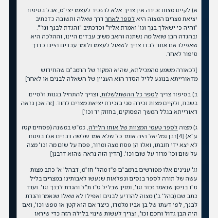
א) לקיים מצות זכירה אין צריך אלא להזכיר לעצמו יצי"מ, אבל בסיפור
יציאת מצרים המצוה היא
לספר לאחר
דרך שאלה ותשובה כדכתיב
"והיה כי ישאלך בנך וגו' ואמרת אליו" וכדכתיב "והגדת לבנך וגו'".
ובהגדה הבן שואל מה נשתנה והאב משיב עבדים היינו, וההלכה היא
שאפילו אם אחד לבדו צריך לשאול לעצמו ולומר עבדים היינו כדרך
סיפור לאחר.
[לכאורה משמע מהמכילתא, שהיא המקור של הרמב"ם שהחידוש
מדאורייתא בנוגע לליל הסדר הוא העניין של השאלה לבנים או לאחר]
ב) בסיפור צריך
לספר כל ההשתלשלות
, וצריך להתחיל בגנות ולסיים
בשבח, ולקיים מצות זכירה סגי בזכירת יציאת מצרים לחוד. [זה אכן נראה
דאורייתא בגלל המשך הפסוקים, בחוזק יד וכו']
ג) מצוה
לספר טעמי המצוות של אותו הלילה
, כמ"ש במשנה (פסחים קטז
ע"א)
[4]
רבן גמליאל היה אומר כל שלא אמר שלשה דברים אלו בפסח
לא יצא ידי חובתו, ואלו הן פסח מצה ומרור, פסח על שום מה וכו' מצה
על שום וכו' מרור על שום וכו'. [הדין הזה נראה שהוא דרבנן]
וג' ענינים אלו מפורשים ברמב"ם פ"ז מהל' חו"מ, דבהל' א' כתב מצות
עשה של תורה לספר בנסים ונפלאות שנעשו לאבותינו במצרים בליל
ט"ו בניסן שנאמר זכור וגו', ומנין שבליל ט"ו ת"ל והגדת לבנך וגו'. ועוד
כתב שם (בהל' ב') מצוה להודיע לבנים ואפילו לא שאלו שנאמר והגדת
לבנך, לפי דעתו של בן אביו מלמדו, כיצד אם הוא קטן או טפש וכו', ואם
היה הבן גדול וחכם וכו', וצריך לעשות שינוי בלילה הזה כדי שיראו