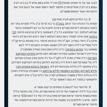
לבנך אף על פי שאינו שואלך
[2]
אין לי אלא בזמן שיש לו בן בינו לבין
עצמו בינו לבין אחרים מניין תלמוד לומר ויאמר משה אל העם זכור את
היום הזה אשר יצאתם ממצרים.
כף החיים סימן תע״ג אות קנב
וקורא כל ההגדה וכו' וכתב
בזוה"ק
פ' בא דף מ' ע"ב וז"ל פקודא בתר דא
לספר בשבחא דיציאת מצרים דאיהו חיובא על בר נש לאשתעי בהאי
שבחא לעלמין. הכי אוקימנא כל ב"נ דאשתעי ביצ"מ ובההוא סיפור
חדי
בחדוה
זמין איהו למחדי בשכינתא לעלמא דאתי דהוא חדו מכלא דהאי
איהו ב"נ דחדי במריה. וקב"ה חדי בההוא סיפור. ביה שעתא כניש קב"ה
לכל פמלייא דיליה ואמר לון זילו ושמעו ספורא דשבחא דילי דקא
משתעו בני
וחדאן בפורקני
כדין כלהו מתכנשין ואתיין ומתחברין
בהדייהו דישראל ושמעו ספירא דשבחא דקא חדאן
בחדוא דפורקנא
דמריהון
כדין אתיין ואודן ליה לקב"ה על כל אינון נסין וגבורן ואודאן
ליה על עמא קדישא דאית ליה בארעא דחדאן בחדוא דפורקנא דמריהון.
כדין אתוסף ליה חילא וגבורתא לעילא.
וישראל בההוא ספורא יהבי
חילא למריהון כמלכא דאתוסף חילא גבירתא
כד משבחין גבורתיה ואודן
ליה וכולהו דחלין מקמיה ואסתלק יקריה על כלהו ובג"כ אית לשבחא
ולאשתעי בספור דא כמה דאתמר עכ"ל.
חידושי הגר"ח מסכת פסחים דף קטז עמוד א
הנה בכל לילה יש מצוה של זכירת יציאת מצרים, וא"כ מה נתוסף בליל
פסח במצות סיפור יציאת מצרים שאין בזכירה של כל השנה
[3]
? ונראה
לומר, שיש ג' חילוקים בין המצוה של זכירת יציאת מצרים להמצוה של
סיפור יציאת מצרים: