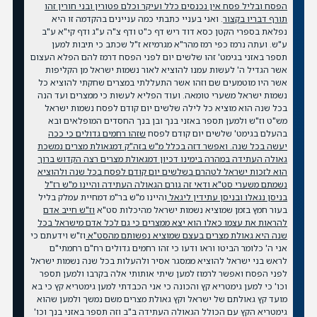
הפסח ובליל פסח אין נכנסים כלל ועיקר וכלם פטורין ובני חורין זהו
תורף דבריו בקצור
. ואני בעניי כתבתי כמה עניינים בהקדמה זו היא
נפלאת בספרי הקטן כסא דוד ריש דף כ"ט ודף צ"ה ע"ג ודף קי"א ע"ב
ע"ש. ועתה נרמז כפי רמז מהר"א מגרמיזא ז"ל שכתב כי תיבות למען
תספר באזני בגימט' זהו שלשים יום לפני הפסח דרמז להם הפלא העצום
אשר הגדיל ה' לעשות עמנו להוציא לאור נשמות ישראל מן הקליפות
אשר היו מוטמעים שם וזהו אשר התעללתי במצרים שחקתי להוציא כל
נשמות ישראל משערי טומאה. ועוד הפליא לעשות כי ממצרים ועד הנה
בכל שנה הוא מוציא כל לילה שלשים יום קודם לפסח נשמות ישראל
מש"ט וז"ש ולמען תספר באזני בנך ובן בנך החסדים המופלאים ובא
בהעלם בגימט' שלשים יום קודם לפסח
שזהו רחמים גדולים כי ככה
יעשה בכל שנה. ואפשר דזה בכלל מ"ש בזה"ק דמגאולת מצרים נמשכת
גאולה העתידה במהרה בימינו דכיון דמגאולת מצרים רצה הקדוש ברוך
הוא לזכות ישראל לטהרם בשלשים יום קודם לפסח בכל שנה ולהוציא
נשמתם משערי סט"א ודאי זה גורם הגאולה העתידה והיינו מ"ש רז"ל
בניסן נגאלו ובניסן עתידין ליגאל
והיינו מ"ש בר"מ דמחיית עמלק בליל
בעור חמץ בזמן שמוציא נשמות ישראל מהיכלות סט"א
וז"ש חייב אדם
להראות את עצמו כאלו הוא יצא ממצרים כי גם לכל אדם מישראל בכל
שנה היא גאולת מצרים בעצם שמוציא נפשותם מהסט"א
וז"ש וידעתם כי
אני ה' כלומר הביטו וראו ודעו כי זהו רחמים גדולים רח"ם רחמתי"ם
לראש בני ישראל להוציא ממסגר אסיר ולהעלות בכל שנה נשמות ישראל
לפני הפסח ואפשר לרמוז למען שיתי אותותי אלה בקרבו ולמען תספר
וכו' כי למען גימטריא קץ והכונה כי אני הכבדתי למען גימטריא קץ כי בא
מועד קץ גאולתם של ישראל וקץ גאולת מצרים משם נמשך ולמען שהוא
גימטריא הקץ עם הכולל הגאולה העתידה ב"ב וזה תספר באזני בנך וכו'