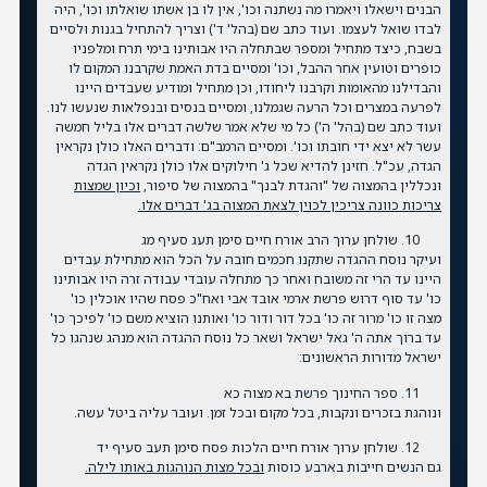
הבנים וישאלו ויאמרו מה נשתנה וכו', אין לו בן אשתו שואלתו וכו', היה
לבדו שואל לעצמו. ועוד כתב שם (בהל' ד') וצריך להתחיל בגנות ולסיים
בשבח, כיצד מתחיל ומספר שבתחלה היו אבותינו בימי תרח ומלפניו
כופרים וטועין אחר ההבל, וכו' ומסיים בדת האמת שקרבנו המקום לו
והבדילנו מהאומות וקרבנו ליחודו, וכן מתחיל ומודיע שעבדים היינו
לפרעה במצרים וכל הרעה שגמלנו, ומסיים בנסים ובנפלאות שנעשו לנו.
ועוד כתב שם (בהל' ה') כל מי שלא אמר שלשה דברים אלו בליל חמשה
עשר לא יצא ידי חובתו וכו'. ומסיים הרמב"ם: ודברים האלו כולן נקראין
הגדה, עכ"ל. חזינן להדיא שכל ג' חילוקים אלו כולן נקראין הגדה
ונכללין בהמצוה של "והגדת לבנך" בהמצוה של סיפור,
וכיון שמצות
צריכות כוונה צריכין לכוין לצאת המצוה בג' דברים אלו.
שולחן ערוך הרב אורח חיים סימן תעג סעיף מג
ועיקר נוסח ההגדה שתקנו חכמים חובה על הכל הוא מתחילת עבדים
היינו עד הרי זה משובח ואחר כך מתחלה עובדי עבודה זרה היו אבותינו
כו' עד סוף דרוש פרשת ארמי אובד אבי ואח"כ פסח שהיו אוכלין כו'
מצה זו כו' מרור זה כו' בכל דור ודור כו' ואותנו הוציא משם כו' לפיכך כו'
עד ברוך אתה ה' גאל ישראל ושאר כל נוסח ההגדה הוא מנהג שנהגו כל
ישראל מדורות הראשונים:
ספר החינוך פרשת בא מצוה כא
ונוהגת בזכרים ונקבות, בכל מקום ובכל זמן. ועובר עליה ביטל עשה.
שולחן ערוך אורח חיים הלכות פסח סימן תעב סעיף יד
גם הנשים חייבות בארבע כוסות
ובכל מצות הנוהגות באותו לילה.