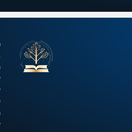
ה
ב
ר
ל
ל
י
ת
ל